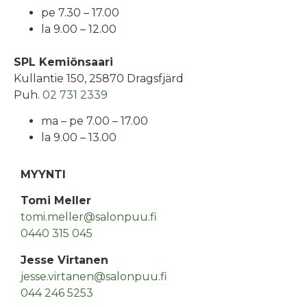
pe 7.30 – 17.00
la 9.00 – 12.00
SPL Kemiönsaari
Kullantie 150, 25870 Dragsfjärd
Puh.
02 731 2339
ma – pe 7.00 – 17.00
la 9.00 – 13.00
MYYNTI
Tomi Meller
tomi.meller@salonpuu.fi
0440 315 045
Jesse Virtanen
jesse.virtanen@salonpuu.fi
044 246 5253