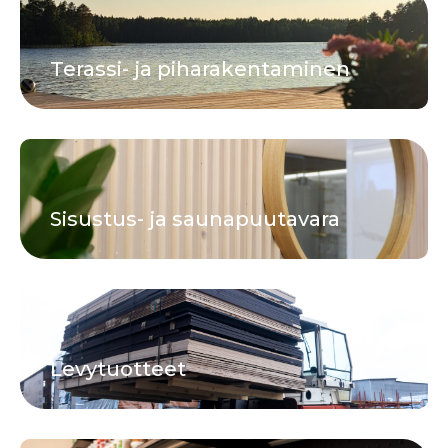
Terassi- ja piharakentaminen
Sisustus- ja saunapuutavara
Levytuotteet