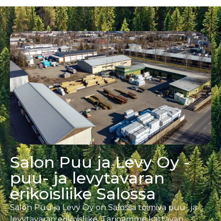
Salon Puu ja Levy Oy -
puu- ja levytavaran
erikoisliike Salossa
Salon Puu ja Levy Oy on Salossa toimiva puu- ja
levytavaran erikoisliike. Tarjoamme kattavan