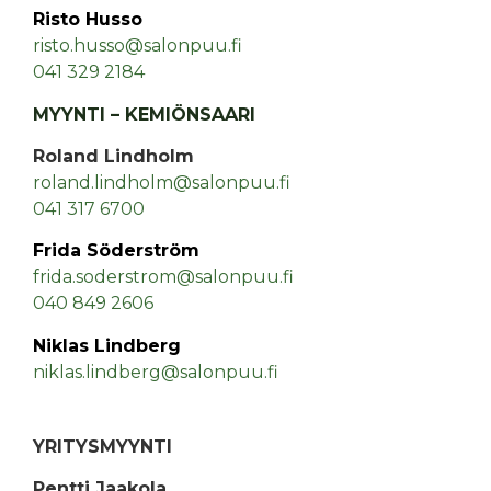
Risto Husso
risto.husso@salonpuu.fi
041 329 2184
MYYNTI – KEMIÖNSAARI
Roland Lindholm
roland.lindholm@salonpuu.fi
041 317 6700
Frida Söderström
frida.soderstrom@salonpuu.fi
040 849 2606
Niklas Lindberg
niklas.lindberg@salonpuu.fi
YRITYSMYYNTI
Pentti Jaakola