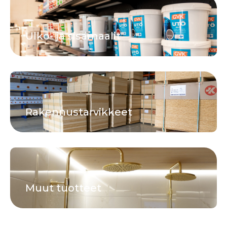
Ulko- ja sisämaalit
Rakennustarvikkeet
Muut tuotteet