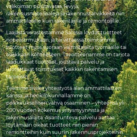
valikoiman puutavaraa, levyjä,
rakennusmateriaaleja ja rakennustarvikkeita niin
ammattilaisille kuin rakentajille ja remontoijille.
Laajasta varastostamme Salossa löydät tuotteet
nopeasti mukaan, ja tarvittaessa toimitamme
tuotteet myös suoraan valmistajalta työmaalle tai
asiakkaan kohteeseen. Tavoitteenamme on tarjota
laadukkaat tuotteet, joustava palvelu ja
luotettavat toimitukset kaikkiin rakentamisen
tarpeisiin.
Teemme tiivistä yhteistyötä alan ammattilaisten
kanssa, ja henkilökunnallamme on
poikkeuksellisen vahva osaaminen – yhteensä yli
200 vuoden kokemus yritysmyynnistä ja
rakennusalalta. Asiantunteva palvelu auttaa
löytämään oikeat tuotteet niin pieniin
remontteihin kuin suuriin rakennusprojekteihin.