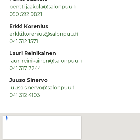
pentti.jaakola@salonpuu.fi
050 592 9821
Erkki Korenius
erkki.korenius@salonpuu.fi
041 312 1571
Lauri Reinikainen
lauri.reinikainen@salonpuu.fi
041 317 7244
Juuso Sinervo
juuso.sinervo@salonpuu.fi
041 312 4103