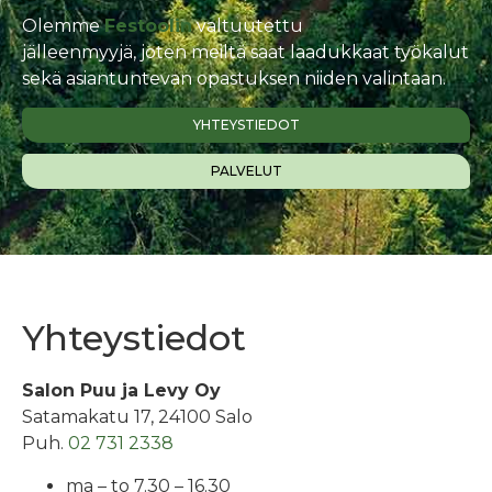
Olemme
Festoolin
valtuutettu
jälleenmyyjä,
joten meiltä saat laadukkaat työkalut
sekä asiantuntevan opastuksen niiden valintaan.
YHTEYSTIEDOT
PALVELUT
Yhteystiedot
Salon Puu ja Levy Oy
Satamakatu 17, 24100 Salo
Puh.
02 731 2338
ma – to 7.30 – 16.30