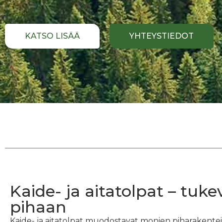
KATSO LISÄÄ
YHTEYSTIEDOT
Kaide- ja aitatolpat – tuk
pihaan
Kaide- ja aitatolpat muodostavat monien piharakent