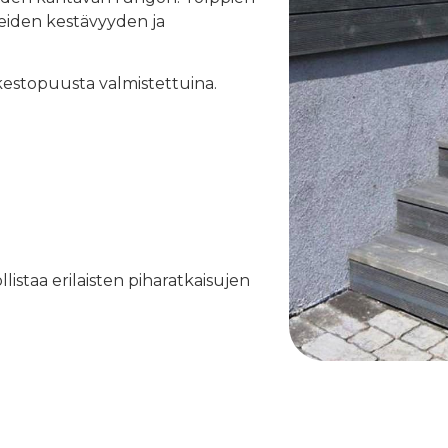
nteiden kestävyyden ja
 kestopuusta valmistettuina.
istaa erilaisten piharatkaisujen