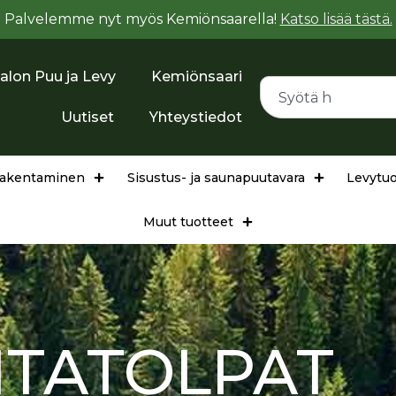
Palvelemme nyt myös Kemiönsaarella!
Katso lisää tästä.
alon Puu ja Levy
Kemiönsaari
Uutiset
Yhteystiedot
arakentaminen
Sisustus- ja saunapuutavara
Levytuo
Muut tuotteet
AITATOLPAT