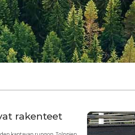
evat rakenteet
eiden kantavan rungon. Tolppien