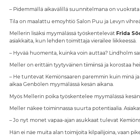
– Pidemmällä aikavälillä suunnitelmana on vuokrata til
Tila on maalattu emoyhtiö Salon Puu ja Levyn vihreänm
Mellerin lisäksi myymälässä työskentelevät
Frida Sö
asiakkaita, kun lehden toimittaja vierailee liikkeessä.
– Hyvää huomenta, kuinka voin auttaa? Lindholm san
Meller on erittäin tyytyväinen tiimiinsä ja korostaa
– He tuntevat Kemiönsaaren paremmin kuin minä ja py
aikaa Genbölen myymälässä kesän aikana.
Myös Mellerin poika työskentelee myymälässä kesän 
Meller näkee toiminnassa suurta potentiaalia. Asiak
– Jo nyt monet vapaa-ajan asukkaat tulevat Kemiöns
Hän ei näe muita alan toimijoita kilpailijoina, vaan 