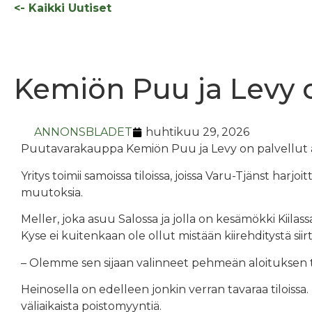
<- Kaikki Uutiset
Kemiön Puu ja Levy 
ANNONSBLADET
huhtikuu
29, 2026
Puutavarakauppa Kemiön Puu ja Levy on palvellut as
Yritys toimii samoissa tiloissa, joissa Varu-Tjänst har
muutoksia.
Meller, joka asuu Salossa ja jolla on kesämökki Kiila
Kyse ei kuitenkaan ole ollut mistään kiirehditystä siir
– Olemme sen sijaan valinneet pehmeän aloituksen tä
Heinosella on edelleen jonkin verran tavaraa tiloissa.
väliaikaista poistomyyntiä.