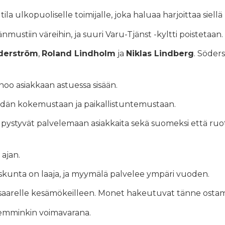
a ulkopuoliselle toimijalle, joka haluaa harjoittaa siellä 
ustiin väreihin, ja suuri Varu-Tjänst -kyltti poistetaan.
derström
,
Roland Lindholm
ja
Niklas Lindberg
. Söder
oo asiakkaan astuessa sisään.
 heidän kokemustaan ja paikallistuntemustaan.
styvät palvelemaan asiakkaita sekä suomeksi että ruotsi
ajan.
askunta on laaja, ja myymälä palvelee ympäri vuoden.
aarelle kesämökeilleen. Monet hakeutuvat tänne ostama
pikemminkin voimavarana.