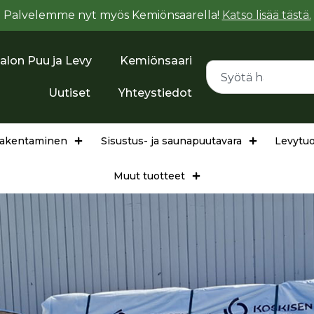
Palvelemme nyt myös Kemiönsaarella!
Katso lisää tästä.
alon Puu ja Levy
Kemiönsaari
Uutiset
Yhteystiedot
arakentaminen
Sisustus- ja saunapuutavara
Levytuo
Muut tuotteet