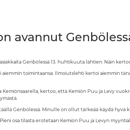
on avannut Genböless
iakkaita Genbölessä 13. huhtikuuta lähtien. Näin kertoo
joitti aiemmin toimintaansa. Ilmoiutslehti kertoi aiemmin tä
ssa Kemiönsaarella, kertoo, että Kemiön Puu ja Levy vuokra
tymästä.
ällä Genbölessä. Minulle on ollut tärkeää käydä hyvä kes
 Pieni osa tilasta erotetaan Kemiön Puu ja Levyn myyntialue