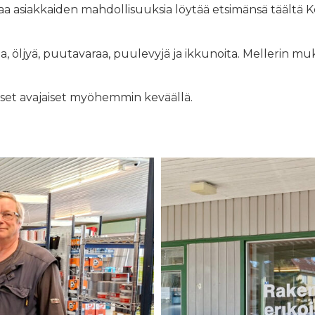
ottaa asiakkaiden mahdollisuuksia löytää etsimänsä täältä K
öljyä, puutavaraa, puulevyjä ja ikkunoita. Mellerin mu
liset avajaiset myöhemmin keväällä.