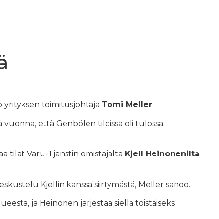
ä
 yrityksen toimitusjohtaja
Tomi Meller
.
nä vuonna, että Genbölen tiloissa oli tulossa
a tilat Varu-Tjänstin omistajalta
Kjell Heinonenilta
.
kustelu Kjellin kanssa siirtymästä, Meller sanoo.
esta, ja Heinonen järjestää siellä toistaiseksi