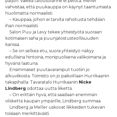
paljon. Vaikea taloustilanne ei pelota. Meller
vahvistaa, että puukauppa on käynyt taantumasta
huolimatta normaalisti.
– Kauppaa, johon ei tarvita rahoitusta tehdään
ihan normaalisti.
Salon Puu ja Levy tekee yhteistyötä suoraan
kotimaisen saha ja puunjalostusteollisuuden
kanssa.
– Se on selkeä etu, suora yhteistyö näkyy
edullisina hintoina, monipuolisena valikoimana ja
hyvänä laatuna.
Ensimmäiset puutavaraniput tuotiin jo
alkuviikosta. Toimisto on jo paikoillaan Hurrikaanin
takapihalla. Tavaratalo Hurrikaanin
Nicke
Lindberg
odottaa uutta liikettä.
– On erittäin hyvä, että saadaan enemmän
vilskettä kaupan ympärille, Lindberg summaa.
Lindberg ja Meller uskovat liikkeiden tukevan
toisiaan merkittävästi.