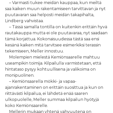
– Varmasti tukee meidän kauppaa, kun meiltä
saa kaiken muun rakentamiseen tarvittavan ja nyt
puutavaran saa helposti meidän takapihalta,
Lindberg vahvistaa.
– Tässä samalla tontilla on kuitenkin erittäin hyvä
rautakauppa mutta ei ole puutavaraa, nyt saadaan
tämä korjattua. Kokonaisuudessa tästä saa ensi
kesänä kaiken mitä tarvitsee esimerkiksi terassin
tekemiseen, Meller innostuu.
Molempien mielestä Kemiönsaarelle mahtuu
useampikin toimija. Kilpailulla varmistetaan, että
hintataso pysyy kohtuullisena ja valikoima on
monipuolinen.
– Kemiönsaarella mökki- ja vapaa-
ajanrakentaminen on erittäin suosittua ja kun on
riittävästi kilpailua, ei lähdetä enää saaren
ulkopuolelle, Meller summaa kilpailun hyötyjä
koko Kemiönsaarelle.
Mellerin mukaan yhtenä vahvuutena on