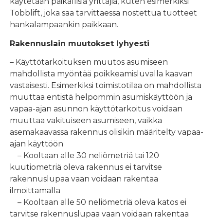
käytetään paikallisia yrittäjiä, kuten esimerkiksi
Tobblift, joka saa tarvittaessa nostettua tuotteet
hankalampaankin paikkaan.
Rakennuslain muutokset lyhyesti
– Käyttötarkoituksen muutos asumiseen
mahdollista myöntää poikkeamisluvalla kaavan
vastaisesti. Esimerkiksi toimistotilaa on mahdollista
muuttaa entistä helpommin asumiskäyttöön ja
vapaa-ajan asunnon käyttötarkoitus voidaan
muuttaa vakituiseen asumiseen, vaikka
asemakaavassa rakennus olisikin määritelty vapaa-
ajan käyttöön
– Kooltaan alle 30 neliömetriä tai 120
kuutiometriä oleva rakennus ei tarvitse
rakennuslupaa vaan voidaan rakentaa
ilmoittamalla
– Kooltaan alle 50 neliömetriä oleva katos ei
tarvitse rakennuslupaa vaan voidaan rakentaa