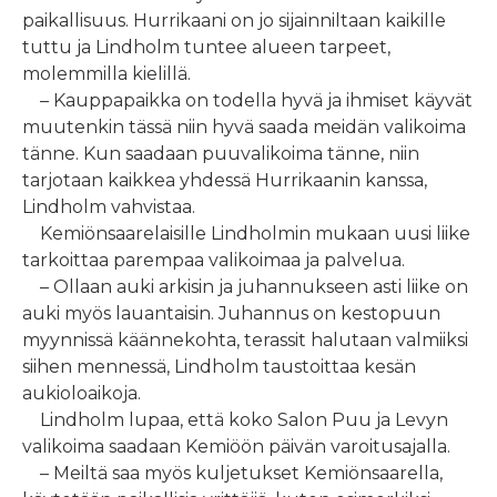
paikallisuus. Hurrikaani on jo sijainniltaan kaikille
tuttu ja Lindholm tuntee alueen tarpeet,
molemmilla kielillä.
– Kauppapaikka on todella hyvä ja ihmiset käyvät
muutenkin tässä niin hyvä saada meidän valikoima
tänne. Kun saadaan puuvalikoima tänne, niin
tarjotaan kaikkea yhdessä Hurrikaanin kanssa,
Lindholm vahvistaa.
Kemiönsaarelaisille Lindholmin mukaan uusi liike
tarkoittaa parempaa valikoimaa ja palvelua.
– Ollaan auki arkisin ja juhannukseen asti liike on
auki myös lauantaisin. Juhannus on kestopuun
myynnissä käännekohta, terassit halutaan valmiiksi
siihen mennessä, Lindholm taustoittaa kesän
aukioloaikoja.
Lindholm lupaa, että koko Salon Puu ja Levyn
valikoima saadaan Kemiöön päivän varoitusajalla.
– Meiltä saa myös kuljetukset Kemiönsaarella,