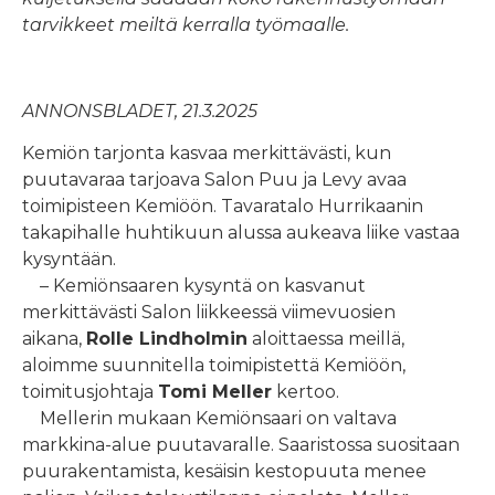
tarvikkeet meiltä kerralla työmaalle.
ANNONSBLADET, 21.3.2025
Kemiön tarjonta kasvaa merkittävästi, kun
puutavaraa tarjoava Salon Puu ja Levy avaa
toimipisteen Kemiöön. Tavaratalo Hurrikaanin
takapihalle huhtikuun alussa aukeava liike vastaa
kysyntään.
– Kemiönsaaren kysyntä on kasvanut
merkittävästi Salon liikkeessä viimevuosien
aikana,
Rolle Lindholmin
aloittaessa meillä,
aloimme suunnitella toimipistettä Kemiöön,
toimitusjohtaja
Tomi Meller
kertoo.
Mellerin mukaan Kemiönsaari on valtava
markkina-alue puutavaralle. Saaristossa suositaan
puurakentamista, kesäisin kestopuuta menee